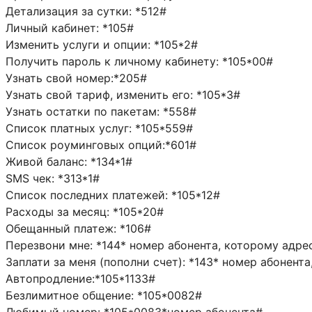
Детализация за сутки: *512#
Личный кабинет: *105#
Изменить услуги и опции: *105*2#
Получить пароль к личному кабинету: *105*00#
Узнать свой номер:*205#
Узнать свой тариф, изменить его: *105*3#
Узнать остатки по пакетам: *558#
Список платных услуг: *105*559#
Список роуминговых опций:*601#
Живой баланс: *134*1#
SMS чек: *313*1#
Список последних платежей: *105*12#
Расходы за месяц: *105*20#
Обещанный платеж: *106#
Перезвони мне: *144* номер абонента, которому адре
Заплати за меня (пополни счет): *143* номер абонент
Автопродление:*105*1133#
Безлимитное общение: *105*0082#
Любимый номер: *105*0083*номер абонента#