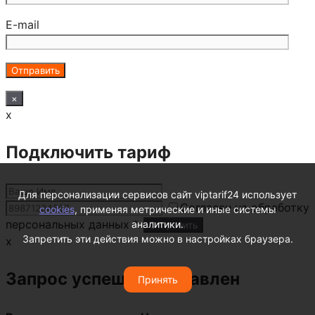
E-mail
×
x
Подключить тариф
Для персонализации сервисов сайт viptarif24 использует
Согласен на обработку
cookies
, применяя метрические и иные системы
персональных данных *.
аналитики.
Запретить эти действия можно в настройках браузера.
x
Запрос успешно отправлен
Принять