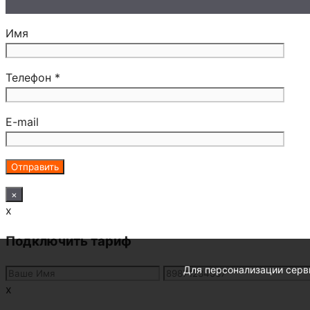
Имя
Телефон *
E-mail
×
x
Подключить тариф
Для персонализации серви
x