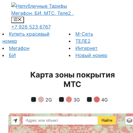
Перейти
к
содержимому
Меню
+7 926 523 6767
Купить красивый
М-Сеть
номер
ТЕЛЕ2
Мегафон
Интернет
БИ
Новый номер
Карта зоны покрытия
МТС
2G
3G
4G
Найти