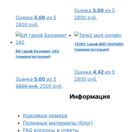
Оценка
5.00
из 5
Оценка
5.00
из 5
2800
руб.
2800
руб.
ТЕЛЕ2 тариф ВИП ОНЛАЙН
(саморегистрация)
БИ тариф Безлимит 280
(саморегистрация)
Оценка
4.42
из 5
Оценка
5.00
из 5
2800
руб.
Первоначальная
Текущая
3500
руб.
2500
руб.
цена
цена:
Информация
составляла
2500 руб..
3500 руб..
Красивые номера
Полезные материалы (блог)
FAQ вопросы и ответы