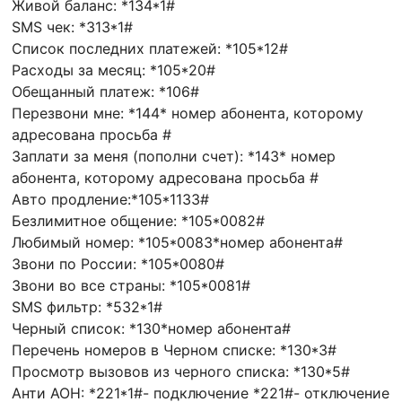
Живой баланс: *134*1#
SMS чек: *313*1#
Список последних платежей: *105*12#
Расходы за месяц: *105*20#
Обещанный платеж: *106#
Перезвони мне: *144* номер абонента, которому
адресована просьба #
Заплати за меня (пополни счет): *143* номер
абонента, которому адресована просьба #
Авто продление:*105*1133#
Безлимитное общение: *105*0082#
Любимый номер: *105*0083*номер абонента#
Звони по России: *105*0080#
Звони во все страны: *105*0081#
SMS фильтр: *532*1#
Черный список: *130*номер абонента#
Перечень номеров в Черном списке: *130*3#
Просмотр вызовов из черного списка: *130*5#
Анти АОН: *221*1#- подключение *221#- отключение