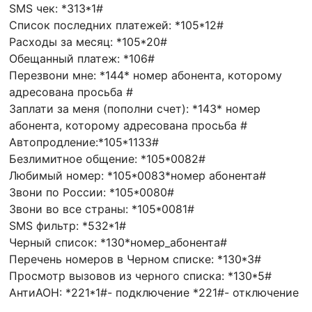
SMS чек: *313*1#
Список последних платежей: *105*12#
Расходы за месяц: *105*20#
Обещанный платеж: *106#
Перезвони мне: *144* номер абонента, которому
адресована просьба #
Заплати за меня (пополни счет): *143* номер
абонента, которому адресована просьба #
Автопродление:*105*1133#
Безлимитное общение: *105*0082#
Любимый номер: *105*0083*номер абонента#
Звони по России: *105*0080#
Звони во все страны: *105*0081#
SMS фильтр: *532*1#
Черный список: *130*номер_абонента#
Перечень номеров в Черном списке: *130*3#
Просмотр вызовов из черного списка: *130*5#
АнтиАОН: *221*1#- подключение *221#- отключение