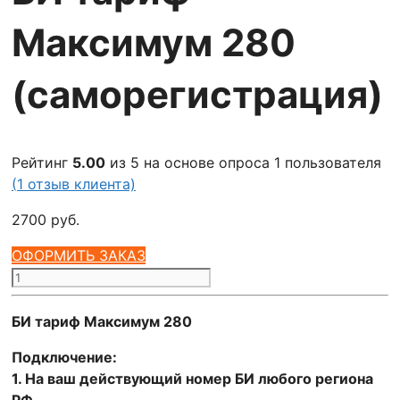
Максимум 280
(саморегистрация)
Рейтинг
5.00
из 5 на основе опроса
1
пользователя
(
1
отзыв клиента)
2700
руб.
ОФОРМИТЬ ЗАКАЗ
Количество
товара
БИ
БИ тариф Максимум 280
тариф
Подключение:
Максимум
1. На ваш действующий номер БИ любого региона
280