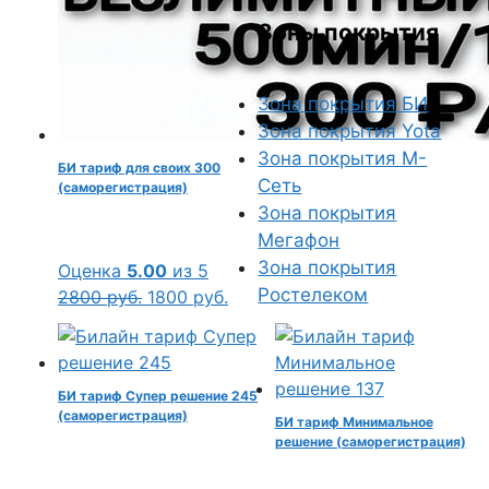
Зоны покрытия
Зона покрытия БИ
Зона покрытия Yota
Зона покрытия М-
БИ тариф для своих 300
Сеть
(саморегистрация)
Зона покрытия
Мегафон
Зона покрытия
Оценка
5.00
из 5
Ростелеком
Первоначальная
Текущая
2800
руб.
1800
руб.
цена
цена:
составляла
1800 руб..
2800 руб..
БИ тариф Супер решение 245
(саморегистрация)
БИ тариф Минимальное
решение (саморегистрация)