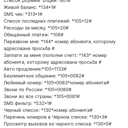
Список роуминг опций:*601#
Живой баланс: *134*1#
SMS чек: *313*1#
Список последних платежей: *105*12#
Расходы за месяц: *105*20#
Обещанный платеж: *106#
Перезвони мне: *144* номер абонента, которому
адресована просьба #
Заплати за меня (пополни счет): *143* номер
абонента, которому адресована просьба #
Авто продление:*105*1133#
Безлимитное общение: *105*0082#
Любимый номер: *105*0083*номер абонента#
Звони по России: *105*0080#
Звони во все страны: *105*0081#
SMS фильтр: *532*1#
Черный список: *130*номер абонента#
Перечень номеров в Черном списке: *130*3#
Просмотр вызовов из черного списка: *130*5#