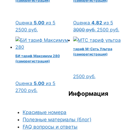
(саморегистрация)
(саморегистрация)
Оценка
5.00
из 5
Оценка
4.82
из 5
Первоначальн
Тек
2500
руб.
3000
руб.
2500
руб.
цена
цена
составляла
2500
тариф М-Сеть Ультра
3000 руб..
(саморегистрация)
БИ тариф Максимум 280
(саморегистрация)
2500
руб.
Оценка
5.00
из 5
2700
руб.
Информация
Красивые номера
Полезные материалы (блог)
FAQ вопросы и ответы