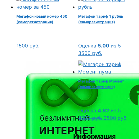
Мегафон новый номер 450
Мегафон тариф 1 рубль
(саморегистрация)
(саморегистрация)
1500
руб.
Оценка
5.00
из 5
3500
руб.
Мегафон тариф Момент
(саморегистрация)
Оценка
4.82
из 5
Первоначальн
Тек
3000
руб.
2500
руб.
цена
цена
составляла
2500
Информация