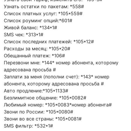
Узнать остатки по пакетам: *558#
Список платных услуг: *105*559#
Список роуминг опций:*601#
Живой баланс: *134*1#
SMS чек: *313*1#
Список последних платежей: *105*12#
Расходы за месяц: *105*20#
Обещанный платеж: *106#
Перезвони мне: *144* номер абонента, которому
адресована просьба #
Заплати за меня (пополни счет): *143* номер
абонента, которому адресована просьба #
Авто продление:*105*1133#
Безлимитное общение: *105*0082#
Любимый номер: *105*0083*номер абонента#
Звони по России: *105*0080#
Звони во все страны: *105*0081#
SMS фильтр: *532*1#