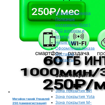
3000 руб..
Красивые номера
Полезные
материалы (блог)
FAQ вопросы и
ответы
Helpie FAQ
Оформление заказа
Доставка
Контакты
Зоны покрытия
Зона покрытия БИ
Зона покрытия Yota
Мегафон тариф Управляй
Зона покрытия М-
250 (саморегистрация)