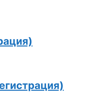
рация)
егистрация)