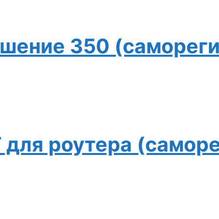
ешение 350 (саморег
для роутера (саморе