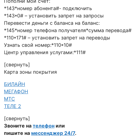
Пополни мой счет:
*143*номер абонента#- подключить
*143*0# – установить запрет на запросы
Перевести деньги с баланса на баланс:
*145*номер телефона получателя*сумма перевода#
*110*171# – установить запрет на переводы
Узнать свой номер:*110*10#
Центр управления услугами:*111#
[свернуть]
Карта зоны покрытия
БИЛАЙН
МЕГАФОН
МТС
ТЕЛЕ 2
[свернуть]
Звоните на
телефон
или
пишите на
мессенджер 24/7
.