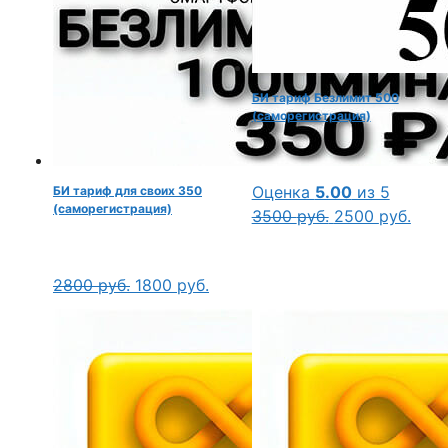
БИ тариф Безлимит 500
(саморегистрация)
Оценка
5.00
из 5
БИ тариф для своих 350
(саморегистрация)
Первоначальн
Тек
3500
руб.
2500
руб.
цена
цена
составляла
2500
Первоначальная
Текущая
2800
руб.
1800
руб.
3500 руб..
цена
цена:
составляла
1800 руб..
2800 руб..