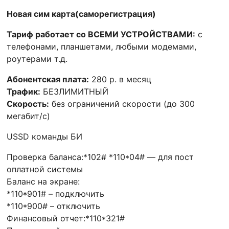
товара
БИ
Новая сим карта(саморегистрация)
Безлимитный
Тариф работает со ВСЕМИ УСТРОЙСТВАМИ:
с
Интернет
телефонами, планшетами, любыми модемами,
295
роутерами т.д.
(саморегистрация)
Абонентская плата:
280 р. в месяц
Трафик:
БЕЗЛИМИТНЫЙ
Скорость:
без ограничений скорости (до 300
мегабит/с)
USSD команды БИ
Проверка баланса:*102# *110*04# — для пост
оплатной системы
Баланс на экране:
*110*901# – подключить
*110*900# – отключить
Финансовый отчет:*110*321#