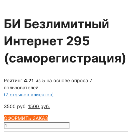
БИ Безлимитный
Интернет 295
(саморегистрация)
Рейтинг
4.71
из 5 на основе опроса
7
пользователей
(
7
отзывов клиентов)
Первоначальная
Текущая
3500
руб.
1500
руб.
цена
цена:
ОФОРМИТЬ ЗАКАЗ
составляла
1500 руб..
Количество
3500 руб..