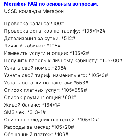
Мегафон FAQ по основным вопросам.
USSD команды Мегафон
Проверка баланса:*100#
Проверка остатков по тарифу: *105*1*2#
Детализация за сутки: *512#
Личный кабинет: *105#
Изменить услуги и опции: *105*2#
Получить пароль к личному кабинету: *105*00#
Узнать свой номер:*205#
Узнать свой тариф, изменить его: *105*3#
Узнать остатки по пакетам: *558#
Список платных услуг: *105*559#
Список роуминг опций:*601#
Живой баланс: *134*1#
SMS чек: *313*1#
Список последних платежей: *105*12#
Расходы за месяц: *105*20#
Обещанный платеж: *106#