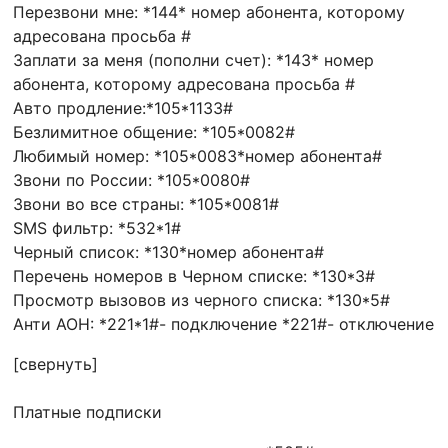
Перезвони мне: *144* номер абонента, которому
адресована просьба #
Заплати за меня (пополни счет): *143* номер
абонента, которому адресована просьба #
Авто продление:*105*1133#
Безлимитное общение: *105*0082#
Любимый номер: *105*0083*номер абонента#
Звони по России: *105*0080#
Звони во все страны: *105*0081#
SMS фильтр: *532*1#
Черный список: *130*номер абонента#
Перечень номеров в Черном списке: *130*3#
Просмотр вызовов из черного списка: *130*5#
Анти АОН: *221*1#- подключение *221#- отключение
[свернуть]
Платные подписки