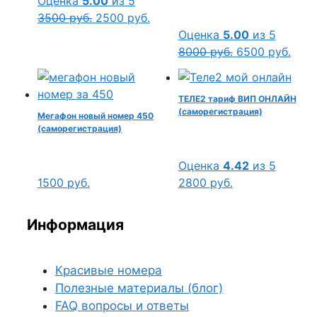
Оценка
5.00
из 5
Первоначальная
Текущая
3500
руб.
2500
руб.
цена
цена:
Оценка
5.00
из 5
составляла
2500 руб..
Первоначальн
Тек
8000
руб.
6500
руб.
3500 руб..
цена
цена
составляла
6500
ТЕЛЕ2 тариф ВИП ОНЛАЙН
8000 руб..
(саморегистрация)
Мегафон новый номер 450
(саморегистрация)
Оценка
4.42
из 5
1500
руб.
2800
руб.
Информация
Красивые номера
Полезные материалы (блог)
FAQ вопросы и ответы