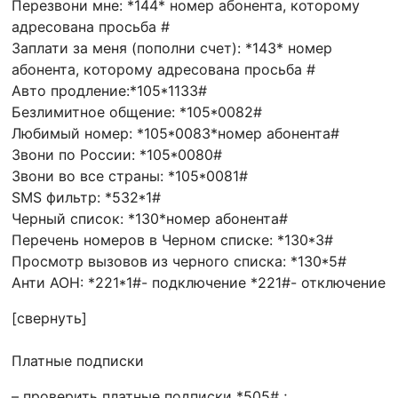
Перезвони мне: *144* номер абонента, которому
адресована просьба #
Заплати за меня (пополни счет): *143* номер
абонента, которому адресована просьба #
Авто продление:*105*1133#
Безлимитное общение: *105*0082#
Любимый номер: *105*0083*номер абонента#
Звони по России: *105*0080#
Звони во все страны: *105*0081#
SMS фильтр: *532*1#
Черный список: *130*номер абонента#
Перечень номеров в Черном списке: *130*3#
Просмотр вызовов из черного списка: *130*5#
Анти АОН: *221*1#- подключение *221#- отключение
[свернуть]
Платные подписки
– проверить платные подписки *505# ;