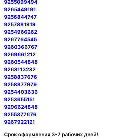
9255099494
9265449191
9256844747
9257881919
9254966262
9267764545
9260366767
9269661212
9260544848
9268113232
9258837676
9258877979
9254403636
9253655151
9296624848
9255377676
9267922121
Срок оформления 3-7 рабочих дней!