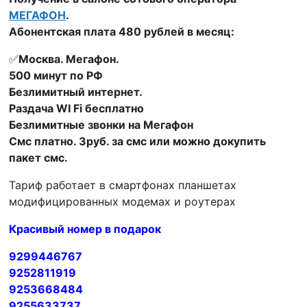
МЕГАФОН
.
Абонентская плата 480 рублей в месяц:
✅️
Москва. Мегафон.
500 минут по РФ
Безлимитный интернет.
Раздача WI Fi бесплатно
Безлимитные звонки на Мегафон
Смс платно. 3руб. за смс или можно докупить
пакет смс.
Тариф работает в смартфонах планшетах
модифицированных модемах и роутерах
Красивый номер в подарок
9299446767
9252811919
9253668484
9255633737