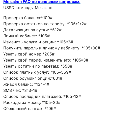
Мегафон FAQ по основным вопросам.
USSD команды Мегафон
Проверка баланса:*100#
Проверка остатков по тарифу: *105*1*2#
Детализация за сутки: *512#
Личный кабинет: *105#
Изменить услуги и опции: *105*2#
Получить пароль к личному кабинету: *105*00#
Узнать свой номер:*205#
Узнать свой тариф, изменить его: *105*3#
Узнать остатки по пакетам: *558#
Список платных услуг: *105*559#
Список роуминг опций:*601#
Живой баланс: *134*1#
SMS чек: *313*1#
Список последних платежей: *105*12#
Расходы за месяц: *105*20#
Обещанный платеж: *106#