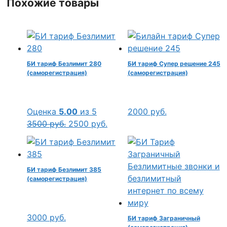
Похожие товары
БИ тариф Безлимит 280
БИ тариф Супер решение 245
(саморегистрация)
(саморегистрация)
Оценка
5.00
из 5
2000
руб.
Первоначальная
Текущая
3500
руб.
2500
руб.
цена
цена:
составляла
2500 руб..
3500 руб..
БИ тариф Безлимит 385
(саморегистрация)
3000
руб.
БИ тариф Заграничный