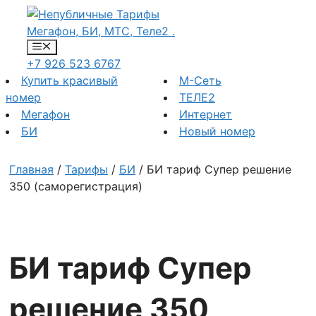
Перейти
к
содержимому
Меню
+7 926 523 6767
Купить красивый
М-Сеть
номер
ТЕЛЕ2
Мегафон
Интернет
БИ
Новый номер
Главная
/
Тарифы
/
БИ
/ БИ тариф Супер решение
350 (саморегистрация)
БИ тариф Супер
решение 350