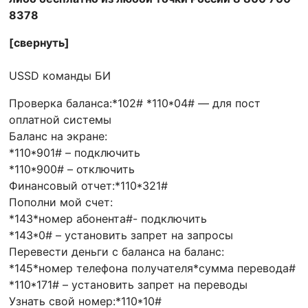
8378
[свернуть]
USSD команды БИ
Проверка баланса:*102# *110*04# — для пост
оплатной системы
Баланс на экране:
*110*901# – подключить
*110*900# – отключить
Финансовый отчет:*110*321#
Пополни мой счет:
*143*номер абонента#- подключить
*143*0# – установить запрет на запросы
Перевести деньги с баланса на баланс:
*145*номер телефона получателя*сумма перевода#
*110*171# – установить запрет на переводы
Узнать свой номер:*110*10#