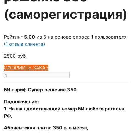
(саморегистрация)
Рейтинг
5.00
из 5 на основе опроса
1
пользователя
(
1
отзыв клиента)
2500
руб.
ОФОРМИТЬ ЗАКАЗ
Количество
товара
БИ
БИ тариф Супер решение 350
тариф
Подключение:
Супер
1. На ваш действующий номер БИ любого региона
решение
РФ.
350
(саморегистрация)
Абонентская плата: 350 р. в месяц