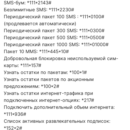
SMS-бум: *111*2143#
Безлимитные SMS: *111*2230#
Периодический пакет 100 SMS : *111*0100#
(продлевается автоматически)
Периодический пакет 300 SMS: *111*0300#
Периодический пакет 500 SMS: *111*0500#
Периодический пакет 1000 SMS: *111*01000#
Пакет 10 MMS: *111*445*10#
Добровольная блокировка неиспользуемой сим-
карты: *111*157#
Узнать остатки по пакетам: *100*1#
Узнать остатки пакетов по акционным
предложениям: *100*2#
Узнать остатки интернет-трафика при
подключенных интернет-опциях: *217#
Подключить дополнительный объем интернета:
*111*936#
Список активных развлекательных подписок:
*152*2#