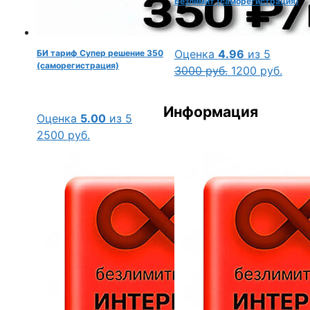
Безлимит (саморегистрация)
Оценка
4.96
из 5
БИ тариф Супер решение 350
(саморегистрация)
Первоначальн
Теку
3000
руб.
1200
руб.
цена
цена:
составляла
1200 
Информация
Оценка
5.00
из 5
3000 руб..
2500
руб.