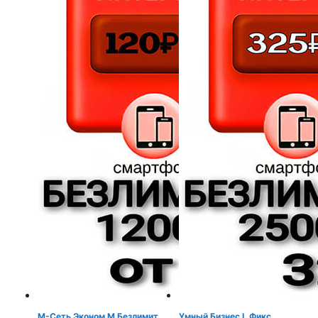
М-Сеть Эконом М Безлимит
Умный Бизнес L Фикс