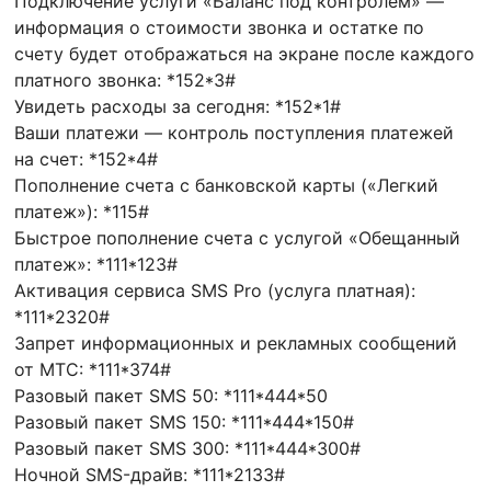
Подключение услуги «Баланс под контролем» —
информация о стоимости звонка и остатке по
счету будет отображаться на экране после каждого
платного звонка: *152*3#
Увидеть расходы за сегодня: *152*1#
Ваши платежи — контроль поступления платежей
на счет: *152*4#
Пополнение счета с банковской карты («Легкий
платеж»): *115#
Быстрое пополнение счета с услугой «Обещанный
платеж»: *111*123#
Активация сервиса SMS Pro (услуга платная):
*111*2320#
Запрет информационных и рекламных сообщений
от МТС: *111*374#
Разовый пакет SMS 50: *111*444*50
Разовый пакет SMS 150: *111*444*150#
Разовый пакет SMS 300: *111*444*300#
Ночной SMS-драйв: *111*2133#