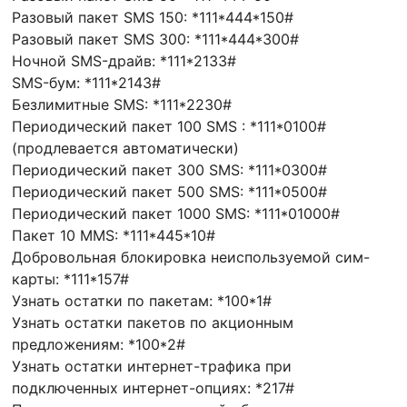
Разовый пакет SMS 150: *111*444*150#
Разовый пакет SMS 300: *111*444*300#
Ночной SMS-драйв: *111*2133#
SMS-бум: *111*2143#
Безлимитные SMS: *111*2230#
Периодический пакет 100 SMS : *111*0100#
(продлевается автоматически)
Периодический пакет 300 SMS: *111*0300#
Периодический пакет 500 SMS: *111*0500#
Периодический пакет 1000 SMS: *111*01000#
Пакет 10 MMS: *111*445*10#
Добровольная блокировка неиспользуемой сим-
карты: *111*157#
Узнать остатки по пакетам: *100*1#
Узнать остатки пакетов по акционным
предложениям: *100*2#
Узнать остатки интернет-трафика при
подключенных интернет-опциях: *217#