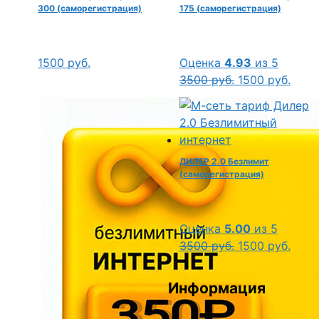
300 (саморегистрация)
175 (саморегистрация)
1500
руб.
Оценка
4.93
из 5
Первоначальн
Теку
3500
руб.
1500
руб.
цена
цена:
составляла
1500 
3500 руб..
ДИЛЕР 2.0 Безлимит
(саморегистрация)
Оценка
5.00
из 5
Первоначальн
Теку
3500
руб.
1500
руб.
цена
цена:
составляла
1500 
Информация
3500 руб..