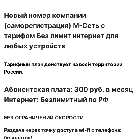
товара
М-
Новый номер компании
Сеть
БЕЗЛИМИТ
(саморегистрация)
М-Сеть
с
для
тарифом Без лимит интернет для
роутера
любых устройств
(саморегистрация)
Тарифный план действует на всей территории
России.
Абонентская плата: 300 руб. в месяц
Интернет: Безлимитный
по РФ
БЕЗ ОГРАНИЧЕНИЙ СКОРОСТИ
Раздача через точку доступа wi-fi с телефона:
бесплатно!