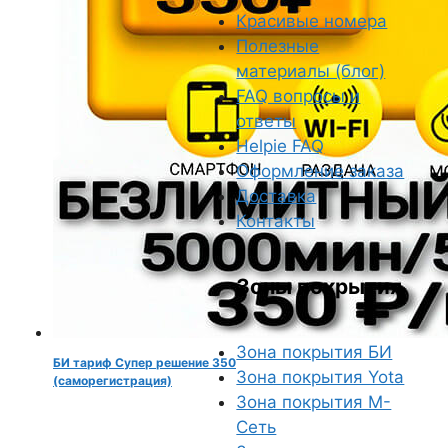
Красивые номера
Полезные
материалы (блог)
FAQ вопросы и
ответы
Helpie FAQ
Оформление заказа
Доставка
Контакты
Зоны покрытия
Зона покрытия БИ
БИ тариф Супер решение 350
Зона покрытия Yota
(саморегистрация)
Зона покрытия М-
Сеть