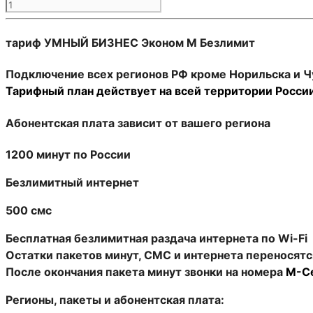
Количество
товара
М-
тариф УМНЫЙ БИЗНЕС Эконом М Безлимит
Сеть
Эконом
Подключение всех регионов РФ кроме Норильска и Ч
М
Тарифный план действует на всей территории Росси
Безлимит
(саморегистрация)
Абонентская плата зависит от вашего региона
1200 минут по России
Безлимитный интернет
500 смс
Бесплатная безлимитная раздача интернета по Wi-Fi
Остатки пакетов минут, СМС и интернета переносят
После окончания пакета минут звонки на номера
М-С
Регионы, пакеты и абонентская плата: