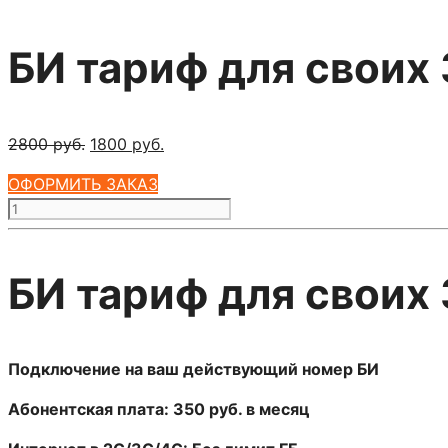
БИ тариф для своих
Первоначальная
Текущая
2800
руб.
1800
руб.
цена
цена:
ОФОРМИТЬ ЗАКАЗ
составляла
1800 руб..
Количество
2800 руб..
товара
БИ
БИ тариф для своих
тариф
для
своих
350
Подключение н
а ваш действующий номер БИ
(саморегистрация)
Абонентская плата: 350 руб. в месяц