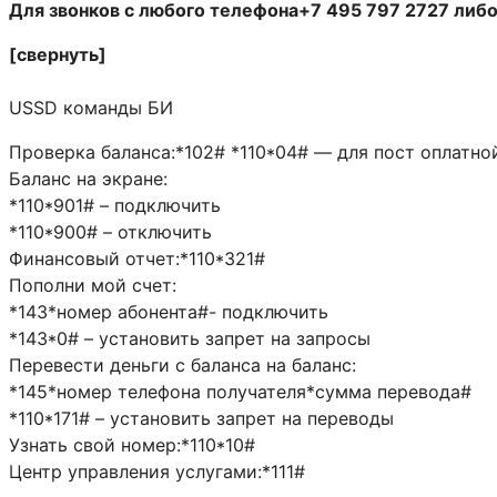
Для звонков с любого телефона+7 495 797 2727 либо
[свернуть]
USSD команды БИ
Проверка баланса:*102# *110*04# — для пост оплатн
Баланс на экране:
*110*901# – подключить
*110*900# – отключить
Финансовый отчет:*110*321#
Пополни мой счет:
*143*номер абонента#- подключить
*143*0# – установить запрет на запросы
Перевести деньги с баланса на баланс:
*145*номер телефона получателя*сумма перевода#
*110*171# – установить запрет на переводы
Узнать свой номер:*110*10#
Центр управления услугами:*111#