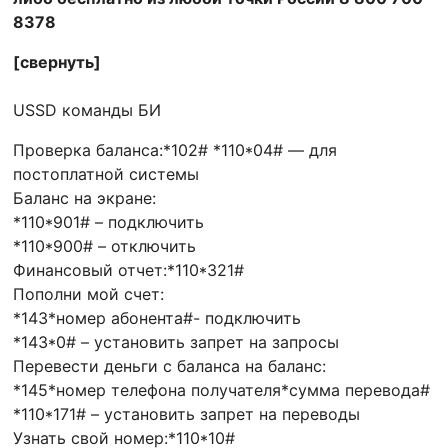
8378
[свернуть]
USSD команды БИ
Проверка баланса:*102# *110*04# — для
постоплатной системы
Баланс на экране:
*110*901# – подключить
*110*900# – отключить
Финансовый отчет:*110*321#
Пополни мой счет:
*143*номер абонента#- подключить
*143*0# – установить запрет на запросы
Перевести деньги с баланса на баланс:
*145*номер телефона получателя*сумма перевода#
*110*171# – установить запрет на переводы
Узнать свой номер:*110*10#