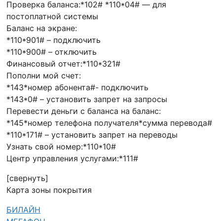
Проверка баланса:*102# *110*04# — для
постоплатной системы
Баланс на экране:
*110*901# – подключить
*110*900# – отключить
Финансовый отчет:*110*321#
Пополни мой счет:
*143*номер абонента#- подключить
*143*0# – установить запрет на запросы
Перевести деньги с баланса на баланс:
*145*номер телефона получателя*сумма перевода#
*110*171# – установить запрет на переводы
Узнать свой номер:*110*10#
Центр управления услугами:*111#
[свернуть]
Карта зоны покрытия
БИЛАЙН