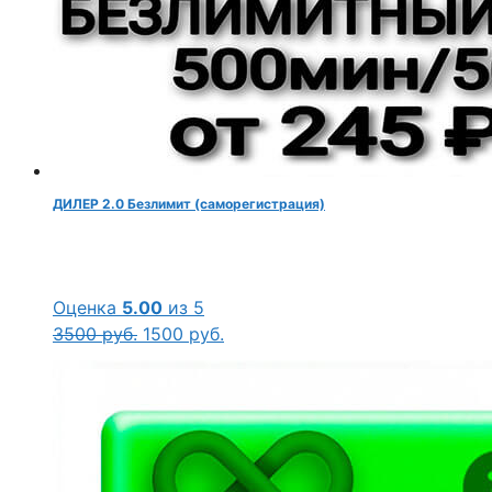
ДИЛЕР 2.0 Безлимит (саморегистрация)
Оценка
5.00
из 5
Первоначальная
Текущая
3500
руб.
1500
руб.
цена
цена:
составляла
1500 руб..
3500 руб..