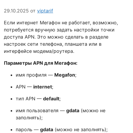
29.10.2025
от
viptarif
Если интернет Мегафон не работает, возможно,
потребуется вручную задать настройки точки
доступа APN. Это можно сделать в разделе
настроек сети телефона, планшета или в
интерфейсе модема/роутера.
Параметры APN для Мегафон:
имя профиля —
Megafon
;
APN —
internet
;
тип APN —
default
;
имя пользователя —
gdata
(можно не
заполнять);
пароль —
gdata
(можно не заполнять);