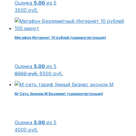
Оценка
5.00
из 5
3500
руб.
Мегафон Интернет 10 рублей (саморегистрация)
Оценка
5.00
из 5
Первоначальная
Текущая
8000
руб.
6500
руб.
цена
цена:
составляла
6500 руб..
М-Сеть Эконом М Безлимит (саморегистрация)
8000 руб..
Оценка
5.00
из 5
4000
руб.