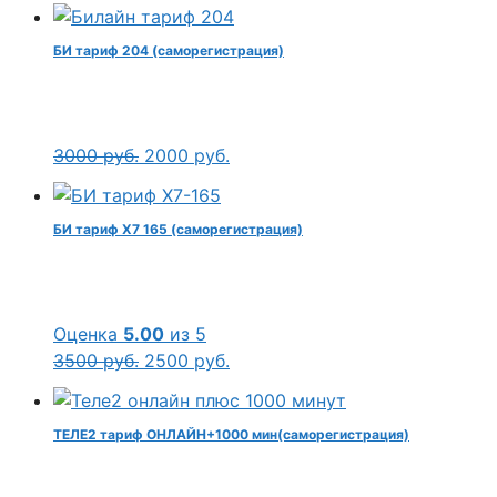
БИ тариф 204 (саморегистрация)
Первоначальная
Текущая
3000
руб.
2000
руб.
цена
цена:
составляла
2000 руб..
БИ тариф Х7 165 (саморегистрация)
3000 руб..
Оценка
5.00
из 5
Первоначальная
Текущая
3500
руб.
2500
руб.
цена
цена:
составляла
2500 руб..
ТЕЛЕ2 тариф ОНЛАЙН+1000 мин(саморегистрация)
3500 руб..