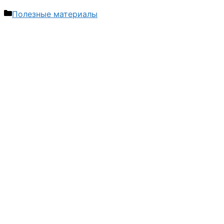
Рубрики
Полезные материалы
Навигация
записи