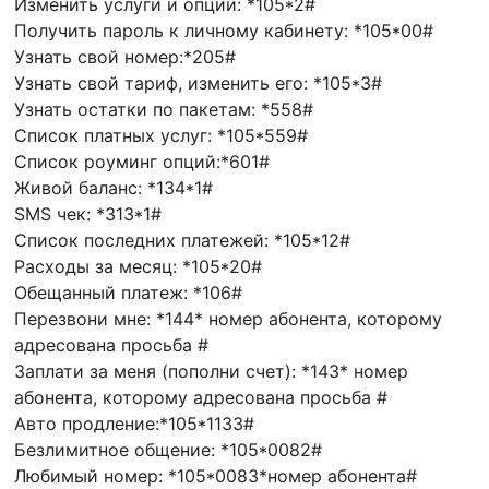
Изменить услуги и опции: *105*2#
Получить пароль к личному кабинету: *105*00#
Узнать свой номер:*205#
Узнать свой тариф, изменить его: *105*3#
Узнать остатки по пакетам: *558#
Список платных услуг: *105*559#
Список роуминг опций:*601#
Живой баланс: *134*1#
SMS чек: *313*1#
Список последних платежей: *105*12#
Расходы за месяц: *105*20#
Обещанный платеж: *106#
Перезвони мне: *144* номер абонента, которому
адресована просьба #
Заплати за меня (пополни счет): *143* номер
абонента, которому адресована просьба #
Авто продление:*105*1133#
Безлимитное общение: *105*0082#
Любимый номер: *105*0083*номер абонента#