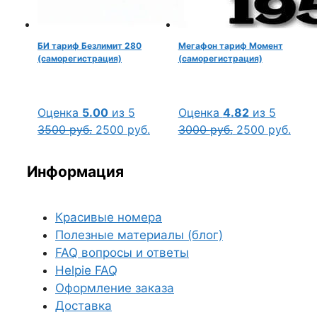
БИ тариф Безлимит 280
Мегафон тариф Момент
(саморегистрация)
(саморегистрация)
Оценка
5.00
из 5
Оценка
4.82
из 5
Первоначальная
Текущая
Первоначальн
Тек
3500
руб.
2500
руб.
3000
руб.
2500
руб.
цена
цена:
цена
цена
составляла
2500 руб..
составляла
2500
Информация
3500 руб..
3000 руб..
Красивые номера
Полезные материалы (блог)
FAQ вопросы и ответы
Helpie FAQ
Оформление заказа
Доставка