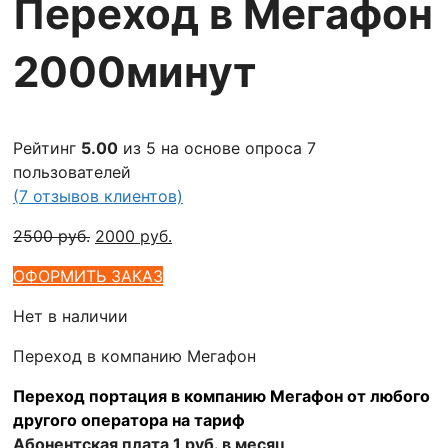
Переход в Мегафон
2000минут
Рейтинг
5.00
из 5 на основе опроса
7
пользователей
(
7
отзывов клиентов)
Первоначальная
Текущая
2500
руб.
2000
руб.
цена
цена:
ОФОРМИТЬ ЗАКАЗ
составляла
2000 руб..
2500 руб..
Нет в наличии
Переход в компанию Мегафон
Переход портация в компанию Мегафон от любого
другого оператора на тариф
Абонентская плата 1 руб. в месяц