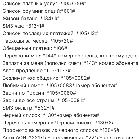
Список платных услуг: *105*559#
Список роуминг опций:*601#
Живой баланс: *134*1#
SMS чек: *313*1#
Список последних платежей: *105*12#
Расходы за месяц: *105*20#
Обещанный платеж: *106#
Перезвони мне: *144* номер абонента, которому адре
Заплати за меня (пополни счет): *143* номер абонент
Авто продление:*105*1133#
Безлимитное общение: *105*0082#
Любимый номер: *105*0083*номер абонента#
Звони по России: *105*0080#
Звони во все страны: *105*0081#
SMS фильтр: *532*1#
Черный список: *130*номер абонента#
Перечень номеров в Черном списке: *130*3#
Просмотр вызовов из черного списка: *130*5#
Анти АОН: *221*1#- подключение *221#- отключение