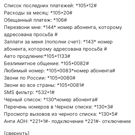
Список последних платежей: *105*12#
Расходы за месяц: *105*20#
Обещанный платеж: *106#
Перезвони мне: *144* номер абонента, которому
адресована просьба #
Заплати за меня (пополни счет): *143* номер
абонента, которому адресована просьба #
Авто продление:*105*1133#
Безлимитное общение: *105*0082#
Любимый номер: *105*0083*номер абонента#
Звони по России: *105*0080#
Звони во все страны: *105*0081#
SMS фильтр: *532*1#
Черный список: *130*номер абонента#
Перечень номеров в Черном списке: *130*3#
Просмотр вызовов из черного списка: *130*5#
Анти АОН: *221*1#- подключение *221#- отключение
[свернуть]