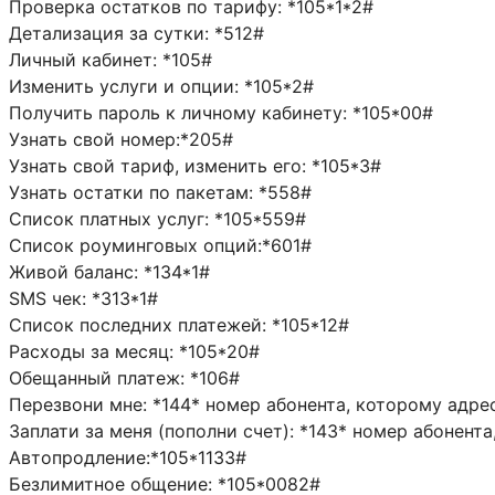
Проверка остатков по тарифу: *105*1*2#
Детализация за сутки: *512#
Личный кабинет: *105#
Изменить услуги и опции: *105*2#
Получить пароль к личному кабинету: *105*00#
Узнать свой номер:*205#
Узнать свой тариф, изменить его: *105*3#
Узнать остатки по пакетам: *558#
Список платных услуг: *105*559#
Список роуминговых опций:*601#
Живой баланс: *134*1#
SMS чек: *313*1#
Список последних платежей: *105*12#
Расходы за месяц: *105*20#
Обещанный платеж: *106#
Перезвони мне: *144* номер абонента, которому адре
Заплати за меня (пополни счет): *143* номер абонент
Автопродление:*105*1133#
Безлимитное общение: *105*0082#