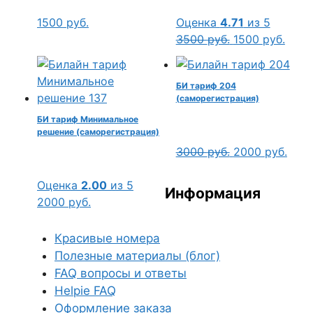
1500
руб.
Оценка
4.71
из 5
Первоначальн
Теку
3500
руб.
1500
руб.
цена
цена:
составляла
1500 
БИ тариф 204
3500 руб..
(саморегистрация)
БИ тариф Минимальное
решение (саморегистрация)
Первоначальн
Тек
3000
руб.
2000
руб.
цена
цена
составляла
2000
Оценка
2.00
из 5
Информация
3000 руб..
2000
руб.
Красивые номера
Полезные материалы (блог)
FAQ вопросы и ответы
Helpie FAQ
Оформление заказа