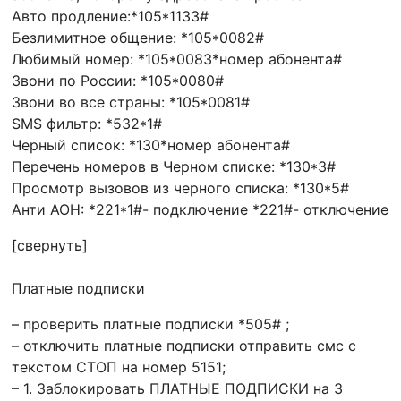
Авто продление:*105*1133#
Безлимитное общение: *105*0082#
Любимый номер: *105*0083*номер абонента#
Звони по России: *105*0080#
Звони во все страны: *105*0081#
SMS фильтр: *532*1#
Черный список: *130*номер абонента#
Перечень номеров в Черном списке: *130*3#
Просмотр вызовов из черного списка: *130*5#
Анти АОН: *221*1#- подключение *221#- отключение
[свернуть]
Платные подписки
– проверить платные подписки *505# ;
– отключить платные подписки отправить смс с
текстом СТОП на номер 5151;
– 1. Заблокировать ПЛАТНЫЕ ПОДПИСКИ на 3