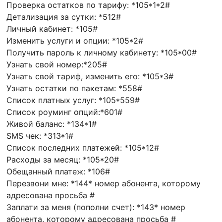
Проверка остатков по тарифу: *105*1*2#
Детализация за сутки: *512#
Личный кабинет: *105#
Изменить услуги и опции: *105*2#
Получить пароль к личному кабинету: *105*00#
Узнать свой номер:*205#
Узнать свой тариф, изменить его: *105*3#
Узнать остатки по пакетам: *558#
Список платных услуг: *105*559#
Список роуминг опций:*601#
Живой баланс: *134*1#
SMS чек: *313*1#
Список последних платежей: *105*12#
Расходы за месяц: *105*20#
Обещанный платеж: *106#
Перезвони мне: *144* номер абонента, которому
адресована просьба #
Заплати за меня (пополни счет): *143* номер
абонента, которому адресована просьба #