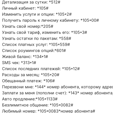
Детализация за сутки: *512#
Личный кабинет: *105#
Изменить услуги и опции: *105*2#
Получить пароль к личному кабинету: *105*00#
Узнать свой номер:*205#
Узнать свой тариф, изменить его: *105*3#
Узнать остатки по пакетам: *558#
Список платных услуг: *105*559#
Список роумингов опций:*601#
Живой баланс: *134*1#
SMS чек: *313*1#
Список последних платежей: *105*12#
Расходы за месяц: *105*20#
Обещанный платеж: *106#
Перезвони мне: *144* номер абонента, которому адре
Заплати за меня (пополни счет): *143* номер абонент
Авто продление:*105*1133#
Безлимитное общение: *105*0082#
Любимый номер: *105*0083*номер абонента#