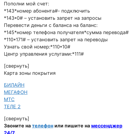
Пополни мой счет:
*143*номер абонента#- подключить
*143*0# – установить запрет на запросы
Перевести деньги с баланса на баланс:
*145*номер телефона получателя*сумма перевода#
*110*171# – установить запрет на переводы
Узнать свой номер:*110*10#
Центр управления услугами:*111#
[свернуть]
Карта зоны покрытия
БИЛАЙН
МЕГАФОН
МТС
ТЕЛЕ 2
[свернуть]
Звоните на
телефон
или
пишите на
мессенджер
24/7
.