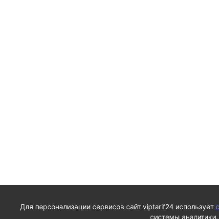
Для персонализации сервисов сайт viptarif24 использует
c
системы аналитики.