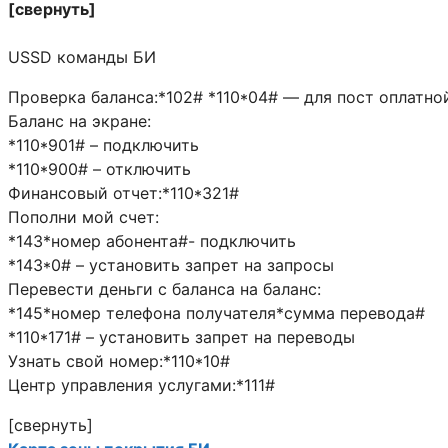
[свернуть]
USSD команды БИ
Проверка баланса:*102# *110*04# — для пост оплатн
Баланс на экране:
*110*901# – подключить
*110*900# – отключить
Финансовый отчет:*110*321#
Пополни мой счет:
*143*номер абонента#- подключить
*143*0# – установить запрет на запросы
Перевести деньги с баланса на баланс:
*145*номер телефона получателя*сумма перевода#
*110*171# – установить запрет на переводы
Узнать свой номер:*110*10#
Центр управления услугами:*111#
[свернуть]