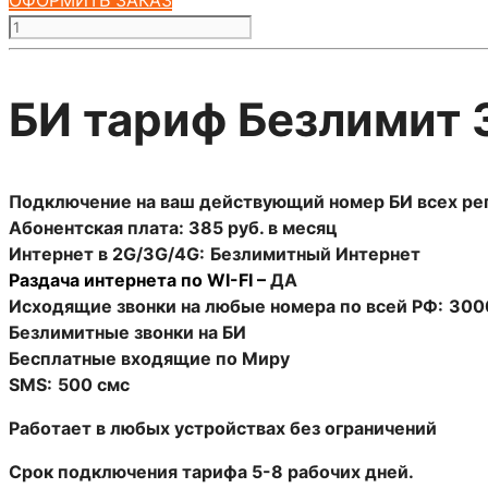
Количество
товара
БИ
БИ тариф Безлимит 
тариф
Безлимит
385
(саморегистрация)
Подключение н
а ваш действующий номер БИ всех ре
Абонентская плата: 385 руб. в месяц
Интернет в 2G/3G/4G:
Безлимитный Интернет
Раздача интернета по WI-FI
–
ДА
Исходящие звонки на любые номера по всей РФ:
300
Безлимитные звонки на БИ
Бесплатные входящие по Миру
SMS:
500 смс
Работает в любых устройствах без ограничений
Срок подключения тарифа 5-8 рабочих дней.