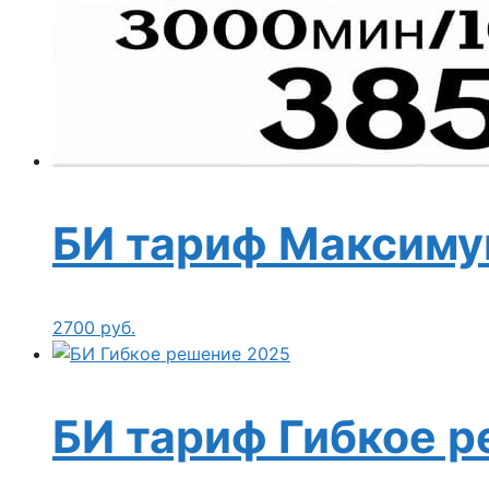
БИ тариф Максиму
2700
руб.
БИ тариф Гибкое р