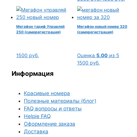
цена
цена:
составляла
1500 
3500 руб..
Мегафон тариф Управляй
Мегафон новый номер 320
250 (саморегистрация)
(саморегистрация)
1500
руб.
Оценка
5.00
из 5
1500
руб.
Информация
Красивые номера
Полезные материалы (блог)
FAQ вопросы и ответы
Helpie FAQ
Оформление заказа
Доставка