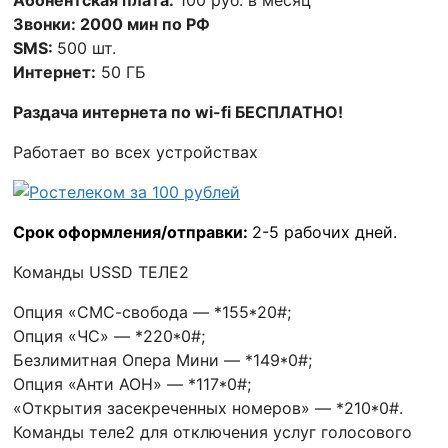
Абонентская плата:
100 руб. в месяц
Звонки: 2000 мин по РФ
SMS:
500 шт.
Интернет:
50 ГБ
Раздача интернета по wi-fi БЕСПЛАТНО
!
Работает во всех устройствах
Срок оформления/отправки:
2-5 рабочих дней.
Команды USSD ТЕЛЕ2
Опция «СМС-свобода — *155*20#;
Опция «ЧС» — *220*0#;
Безлимитная Опера Мини — *149*0#;
Опция «Анти АОН» — *117*0#;
«Открытия засекреченных номеров» — *210*0#.
Команды теле2 для отключения услуг голосового