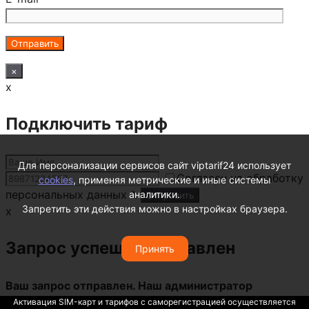
×
x
Подключить тариф
Для персонализации сервисов сайт viptarif24 использует
Согласен на обработку
cookies
, применяя метрические и иные системы
персональных данных *.
аналитики.
Запретить эти действия можно в настройках браузера.
x
Запрос успешно отправлен
Принять
Ваш запрос отправлен. Наш администратор
свяжется с вами в ближайшее время!
Активация SIM-карт и тарифов с саморегистрацией осуществляется