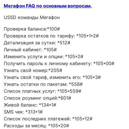
Мегафон FAQ по основным вопросам.
USSD команды Мегафон
Проверка баланса:*100#
Проверка остатков по тарифу: *105*1*2#
Детализация за сутки: *512#
Личный кабинет: *105#
Изменить услуги и опции: *105*2#
Получить пароль к личному кабинету: *105*00#
Узнать свой номер:*205#
Узнать свой тариф, изменить его: *105*3#
Узнать остатки по пакетам: *558#
Список платных услуг: *105*559#
Список роуминг опций:*601#
Живой баланс: *134*1#
SMS чек: *313*1#
Список последних платежей: *105*12#
Расходы за месяц: *105*20#