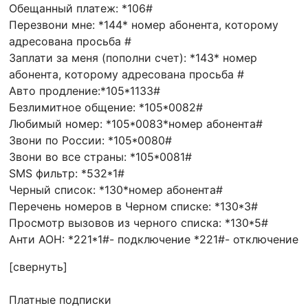
Обещанный платеж: *106#
Перезвони мне: *144* номер абонента, которому
адресована просьба #
Заплати за меня (пополни счет): *143* номер
абонента, которому адресована просьба #
Авто продление:*105*1133#
Безлимитное общение: *105*0082#
Любимый номер: *105*0083*номер абонента#
Звони по России: *105*0080#
Звони во все страны: *105*0081#
SMS фильтр: *532*1#
Черный список: *130*номер абонента#
Перечень номеров в Черном списке: *130*3#
Просмотр вызовов из черного списка: *130*5#
Анти АОН: *221*1#- подключение *221#- отключение
[свернуть]
Платные подписки