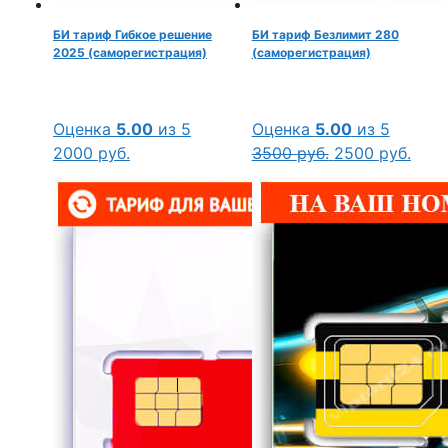
БИ тариф Гибкое решение
БИ тариф Безлимит 280
2025 (саморегистрация)
(саморегистрация)
Оценка
5.00
из 5
Оценка
5.00
из 5
Первоначальн
Тек
2000
руб.
3500
руб.
2500
руб.
цена
цена
составляла
2500
3500 руб..