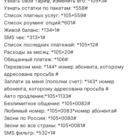
Узнать свой тариф, изменить его: *105*3#
Узнать остатки по пакетам: *558#
Список платных услуг: *105*559#
Список роуминг опций:*601#
Живой баланс: *134*1#
SMS чек: *313*1#
Список последних платежей: *105*12#
Расходы за месяц: *105*20#
Обещанный платеж: *106#
Перезвони мне: *144* номер абонента, которому
адресована просьба #
Заплати за меня (пополни счет): *143* номер
абонента, которому адресована просьба #
Авто продление:*105*1133#
Безлимитное общение: *105*0082#
Любимый номер: *105*0083*номер абонента#
Звони по России: *105*0080#
Звони во все страны: *105*0081#
SMS фильтр: *532*1#