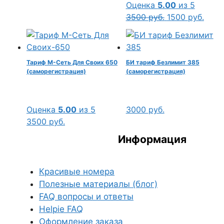
Оценка
5.00
из 5
Первоначальн
Теку
3500
руб.
1500
руб.
цена
цена:
составляла
1500 
3500 руб..
Тариф М-Сеть Для Своих 650
БИ тариф Безлимит 385
(саморегистрация)
(саморегистрация)
Оценка
5.00
из 5
3000
руб.
3500
руб.
Информация
Красивые номера
Полезные материалы (блог)
FAQ вопросы и ответы
Helpie FAQ
Оформление заказа