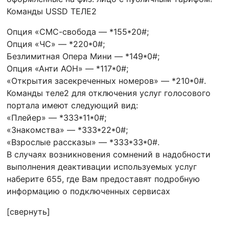
Команды USSD ТЕЛЕ2
Опция «СМС-свобода — *155*20#;
Опция «ЧС» — *220*0#;
Безлимитная Опера Мини — *149*0#;
Опция «Анти АОН» — *117*0#;
«Открытия засекреченных номеров» — *210*0#.
Команды теле2 для отключения услуг голосового
портала имеют следующий вид:
«Плейер» — *333*11*0#;
«Знакомства» — *333*22*0#;
«Взрослые рассказы» — *333*33*0#.
В случаях возникновения сомнений в надобности
выполнения деактивации используемых услуг
наберите 655, где Вам предоставят подробную
информацию о подключенных сервисах
[свернуть]