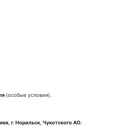
оля
(особые условия).
и, г. Норильск, Чукотского АО.