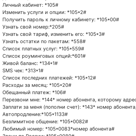
Личный кабинет: *105#
Изменить услуги и опции: *105*2#
Получить пароль к личному кабинету: *105*00#
Узнать свой номер:*205#
Узнать свой тариф, изменить его: *105*3#
Узнать остатки по пакетам: *558#
Список платных услуг: *105*559#
Список роуминговых опций:*601#
Живой баланс: *134*1#
SMS чек: *313*1#
Список последних платежей: *105*12#
Расходы за месяц: *105*20#
Обещанный платеж: *106#
Перезвони мне: *144* номер абонента, которому адре
Заплати за меня (пополни счет): *143* номер абонент
Автопродление:*105*1133#
Безлимитное общение: *105*0082#
Любимый номер: *105*0083*номер абонента#
Звони по России: *105*0080#