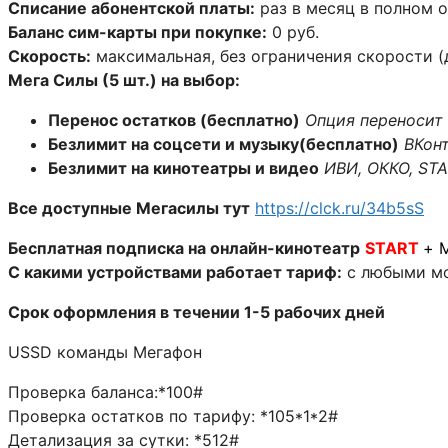
Списание абонентской платы:
раз в месяц в полном 
Баланс сим-карты при покупке:
0 руб.
Скорость:
максимальная, без ограничения скорости (
Мега Силы (5 шт.) на выбор:
Перенос остатков (бесплатно)
Опция переносит 
Безлимит на соцсети и музыку(бесплатно)
ВКонт
Безлимит на кинотеатры и видео
ИВИ, ОККО, STA
Все доступные Мегасилы тут
https://clck.ru/34b5sS
Бесплатная подписка на онлайн-кинотеатр
START
+ 
С какими устройствами работает тариф:
с любыми мо
Срок оформления в течении 1-5 рабочих дней
USSD команды Мегафон
Проверка баланса:*100#
Проверка остатков по тарифу: *105*1*2#
Детализация за сутки: *512#