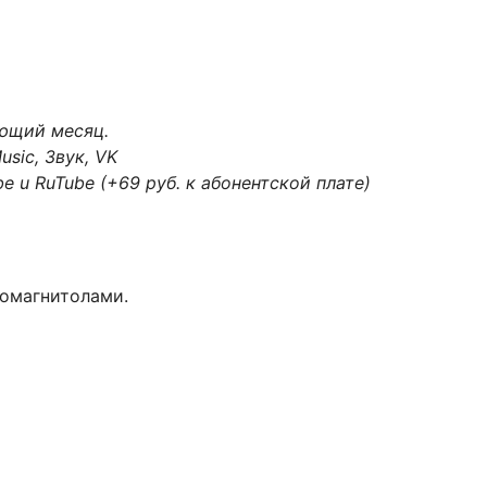
ующий месяц.
usic, Звук, VK
e u RuTube (+69 руб. к абонентской плате)
омагнитолами.