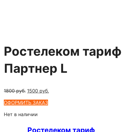
Ростелеком тариф
Партнер L
Первоначальная
Текущая
1800
руб.
1500
руб.
цена
цена:
ОФОРМИТЬ ЗАКАЗ
составляла
1500 руб..
1800 руб..
Нет в наличии
Ростелеком тариф