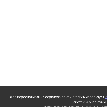
Для персонализации сервисов сайт viptarif24 использует
c
системы аналитики.
Запретить эти действия можно в нас