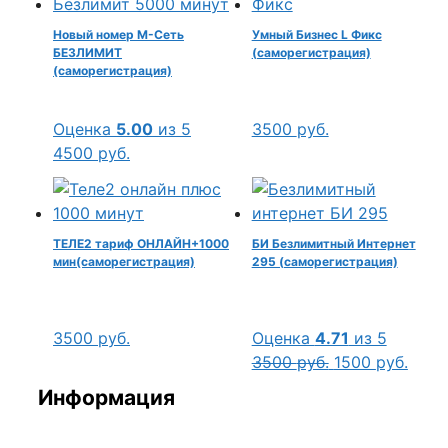
Новый номер М-Сеть
Умный Бизнес L Фикс
БЕЗЛИМИТ
(саморегистрация)
(саморегистрация)
Оценка
5.00
из 5
3500
руб.
4500
руб.
ТЕЛЕ2 тариф ОНЛАЙН+1000
БИ Безлимитный Интернет
мин(саморегистрация)
295 (саморегистрация)
3500
руб.
Оценка
4.71
из 5
Первоначальн
Теку
3500
руб.
1500
руб.
цена
цена:
Информация
составляла
1500 
3500 руб..