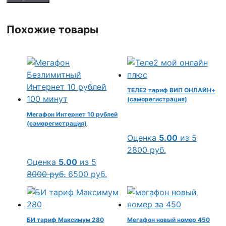
Похожие товары
ТЕЛЕ2 тариф ВИП ОНЛАЙН+
(саморегистрация)
Мегафон Интернет 10 рублей
(саморегистрация)
Оценка
5.00
из 5
2800
руб.
Оценка
5.00
из 5
Первоначальная
Текущая
8000
руб.
6500
руб.
цена
цена:
составляла
6500 руб..
8000 руб..
БИ тариф Максимум 280
Мегафон новый номер 450