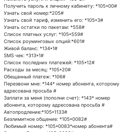
Получить пароль к личному кабинету: *105*00#
Узнать свой номер:*205#
Узнать свой тариф, изменить его: *105*3#
Узнать остатки по пакетам: *558#
Список платных услуг: *105*559#
Список роуминговых опций:*601#
Живой баланс: *134*1#
SMS чек: *313*1#
Список последних платежей: *105*12#
Расходы за месяц: *105*20#
Обещанный платеж: *106#
Перезвони мне: *144* номер абонента, которому
адресована просьба #
Заплати за меня (пополни счет): *143* номер
абонента, которому адресована просьба #
Автопродление:*105*1133#
Безлимитное общение: *105*0082#
Любимый номер: *105*0083*номер абонента#